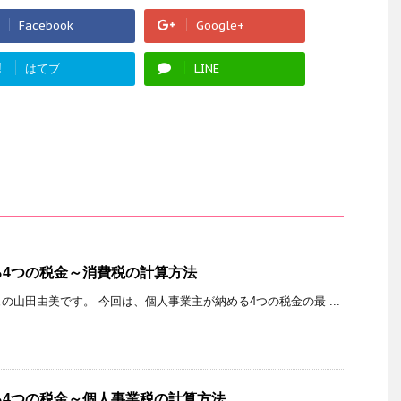
Facebook
Google+
!
はてブ
LINE
る4つの税金～消費税の計算方法
の山田由美です。 今回は、個人事業主が納める4つの税金の最 ...
る4つの税金～個人事業税の計算方法