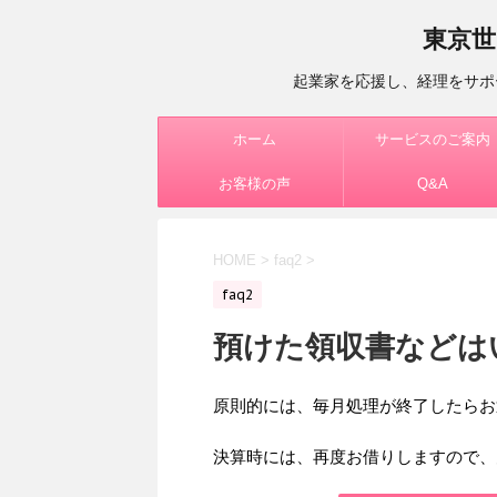
東京世
起業家を応援し、経理をサポ
ホーム
サービスのご案内
お客様の声
Q&A
HOME
>
faq2
>
faq2
預けた領収書などは
原則的には、毎月処理が終了したらお
決算時には、再度お借りしますので、