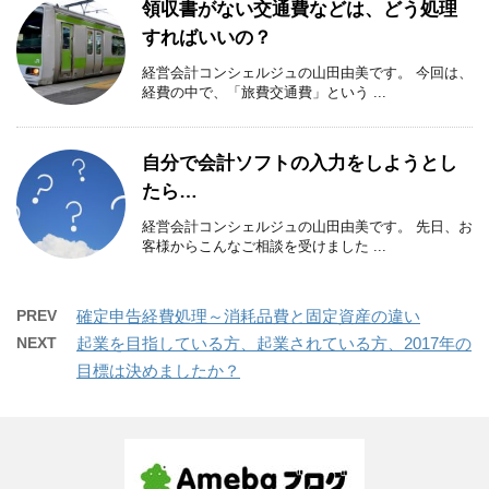
領収書がない交通費などは、どう処理
すればいいの？
経営会計コンシェルジュの山田由美です。 今回は、
経費の中で、「旅費交通費」という ...
自分で会計ソフトの入力をしようとし
たら…
経営会計コンシェルジュの山田由美です。 先日、お
客様からこんなご相談を受けました ...
PREV
確定申告経費処理～消耗品費と固定資産の違い
NEXT
起業を目指している方、起業されている方、2017年の
目標は決めましたか？